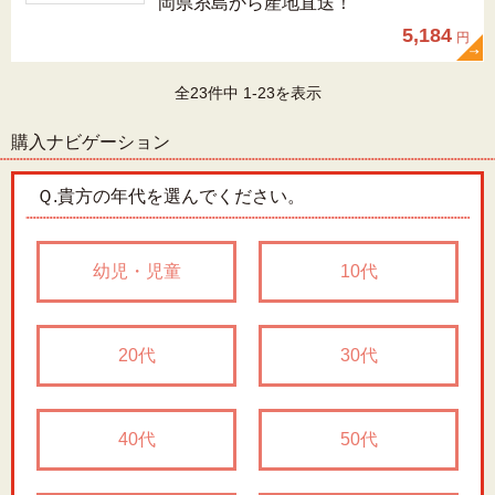
岡県糸島から産地直送！
5,184
円
全23件中 1-23を表示
購入ナビゲーション
Ｑ.
貴方の年代を選んでください。
幼児・児童
10代
20代
30代
40代
50代