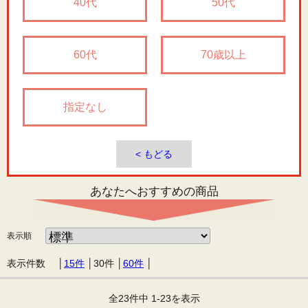
40代
50代
60代
70歳以上
指定なし
< もどる
あなたへおすすめの商品
表示順
表示件数 │
15件
│
30件
│
60件
│
全23件中 1-23を表示