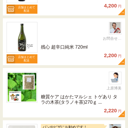
4,200
円
店舗まとめて
配送
お問合せ先092-321-1597
残心 超辛口純米 720ml
2,200
円
店舗まとめて
配送
上原博美
糖質ケア はかたマルシェ トゲあり タ
ラの木茶(タラノキ茶)270ｇ ...
2,220
円
パンやピザにお勧めです！