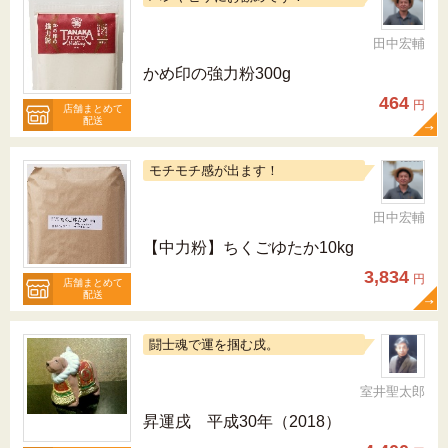
田中宏輔
かめ印の強力粉300g
464
円
店舗まとめて
配送
モチモチ感が出ます！
田中宏輔
【中力粉】ちくごゆたか10kg
3,834
円
店舗まとめて
配送
闘士魂で運を掴む戌。
室井聖太郎
昇運戌 平成30年（2018）