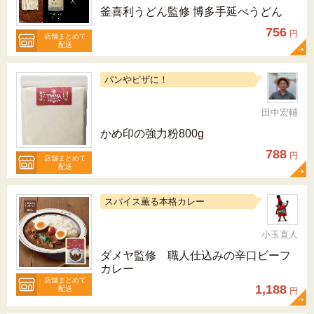
釜喜利うどん監修 博多手延べうどん
756
円
店舗まとめて
配送
パンやピザに！
田中宏輔
かめ印の強力粉800g
788
円
店舗まとめて
配送
スパイス薫る本格カレー
小玉直人
ダメヤ監修 職人仕込みの辛口ビーフ
カレー
店舗まとめて
1,188
配送
円