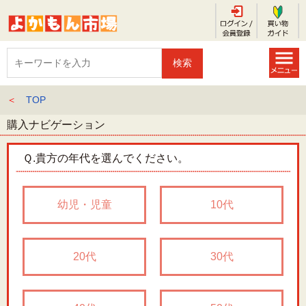
＜
TOP
購入ナビゲーション
Ｑ.
貴方の年代を選んでください。
幼児・児童
10代
20代
30代