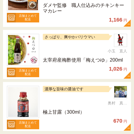
ダメヤ監修 職人仕込みのチキンキー
マカレー
店舗まとめて
1,166
配送
円
さっぱり、爽やかバリウマい
小玉 直人
太宰府産梅酢使用「梅えつゆ」200ml
1,026
円
店舗まとめて
配送
濃厚な旨味の醤油です
奥村 真（ちか）
極上甘露（300ml）
670
円
店舗まとめて
配送