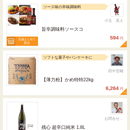
ソース味の辛味調味料
小玉 直人
旨辛調味料ソースコ
594
円
店舗まとめて
配送
ソフトな菓子やパンケーキに
田中宏輔
【薄力粉】かめ特特22kg
6,264
円
お問合せ先092-321-1597
残心 超辛口純米 1.8L