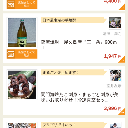
4,400
円
店舗まとめて
配送
日本最南端の芋焼酎
清澤 満之
薩摩焼酎 屋久島産『三 岳』900ｍ
ｌ
店舗まとめて
1,947
配送
円
まるごと楽しめます！
室井友希
関門海峡たこ刺身・まるごと刺身が美
味いお取り寄せ！冷凍真空セッ...
3,996
円
プリプリで甘いっ！