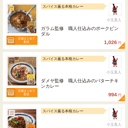
スパイス薫る本格カレー
小玉直人
ガラム監修 職人仕込みのポークビン
ダル
店舗まとめて
1,026
配送
円
スパイス薫る本格カレー
小玉直人
ダメヤ監修 職人仕込みのバターチキ
ンカレー
店舗まとめて
994
配送
円
スパイス薫る本格カレー
小玉直人