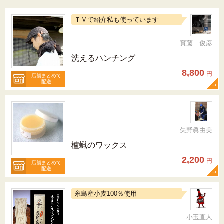
ＴＶで紹介私も使っています
實藤 俊彦
洗えるハンチング
8,800
円
店舗まとめて
配送
矢野眞由美
櫨蝋のワックス
2,200
円
店舗まとめて
配送
糸島産小麦100％使用
小玉直人