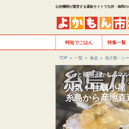
公的機関が運営する通販サイトで九州・福岡の
時短でごはん
特集一覧
TOP
＞
一覧
＞
食品
＞
魚介類・シ
もっと福岡よかもんマル
人気！牡蠣小屋
糸島から産地直