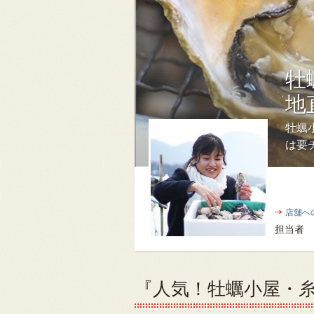
牡
地
牡蠣
は要
店舗へ
担当者
『人気！牡蠣小屋・糸