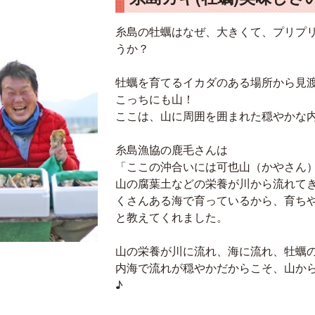
糸島の牡蠣はなぜ、大きくて、プリプ
うか？
牡蠣を育てるイカダのある場所から見
こっちにも山！
ここは、山に周囲を囲まれた穏やかな内
糸島漁協の鹿毛さんは
「ここの沖合いには可也山（かやさん
山の腐葉土などの栄養が川から流れて
くさんある海で育っているから、育ち
と教えてくれました。
山の栄養が川に流れ、海に流れ、牡蠣
内海で流れが穏やかだからこそ、山か
♪