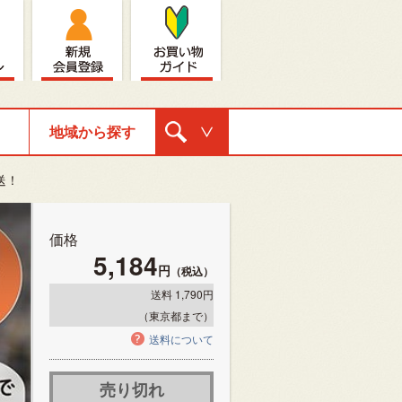
地域から探す
購入ナビゲ
送！
ーション
価格
5,184
円
（税込）
送料 1,790円
（東京都まで）
送料について
売り切れ