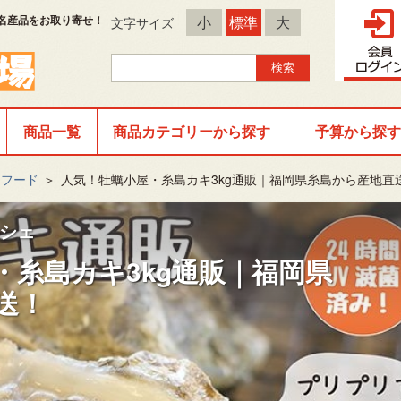
名産品をお取り寄せ！
小
標準
大
文字サイズ
商品一覧
商品カテゴリーから探す
予算から探す
ーフード
＞
人気！牡蠣小屋・糸島カキ3kg通販｜福岡県糸島から産地直
シェ
・糸島カキ3kg通販｜福岡県
送！