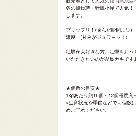
観光地として人気の福岡県糸島
冬の風物詩・牡蠣小屋で人気！
します。
プリップリ！(噛んだ瞬間…♡)
濃厚！(甘みがジュワ～ッ！)
牡蠣が大好きな方、牡蠣をおう
いただきたいのが糸島カキです
-----
★個数の目安★
1kgあたり約10個～12個程度
※生育状況や季節などでも個数
めご了承ください。
-----