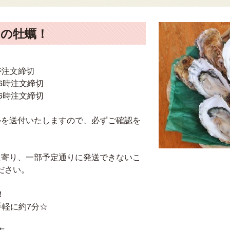
島の牡蠣！
時注文締切
16時注文締切
16時注文締切
ルを送付いたしますので、必ずご確認を
に寄り、一部予定通りに発送できないこ
ださい。
！
手軽に約7分☆