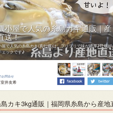
蠣小屋で人気の糸島カキ通販｜産
直送！
小屋で人気の糸島カキ(真牡蠣)は、プリプリで味が濃厚♪牡蠣好
チェックです♪
のお問合せ
室井友希
島カキ3kg通販｜福岡県糸島から産地