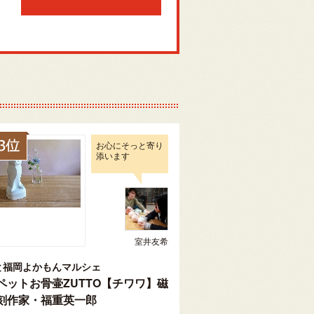
お心にそっと寄り
添います
室井友希
と福岡よかもんマルシェ
ペットお骨壷ZUTTO【チワワ】磁
刻作家・福重英一郎