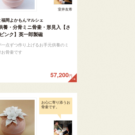
室井友希
と福岡よかもんマルシェ
供養・分骨ミニ骨壷・形見入【さ
 ピンク】英一郎製磁
が一点ずつ作り上げるお手元供養のミ
骨お骨壷です
57,200
円
お心に寄り添うお
骨壷です。