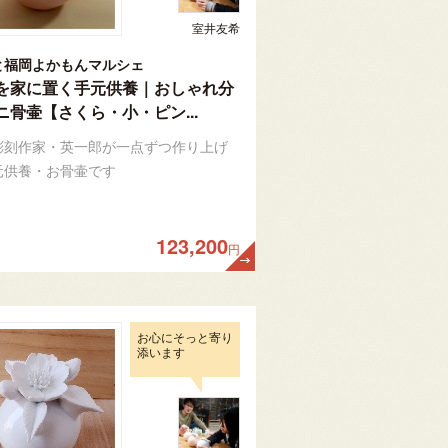
室井友希
と福岡よかもんマルシェ
を家に置く手元供養｜おしゃれ分
ニ骨壷【さくら・小・ピン...
彫刻作家・英一郎が一点ずつ作り上げ
元供養・お骨壷です
123,200
円
お心にそっと寄り
添います