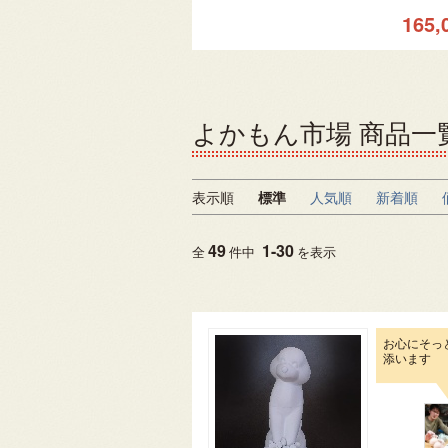
165,
よかもん市場 商品一
表示順
標準
人気順
新着順
49
1
-
30
全
件中
を表示
お心にそっ
添います