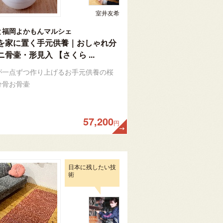
室井友希
と福岡よかもんマルシェ
を家に置く手元供養｜おしゃれ分
骨壷・形見入 【さくら ...
が一点ずつ作り上げるお手元供養の桜
分骨お骨壷
57,200
円
日本に残したい技
術