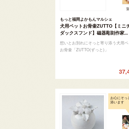
もっと福岡よかもんマルシェ
犬用ペットお骨壷ZUTTO【ミニ
ダックスフンド】磁器彫刻作家...
想いとお別れにそっと寄り添う犬用ペ
お骨壷「ZUTTO(ずっと)」
37,
お心にそっ
添います