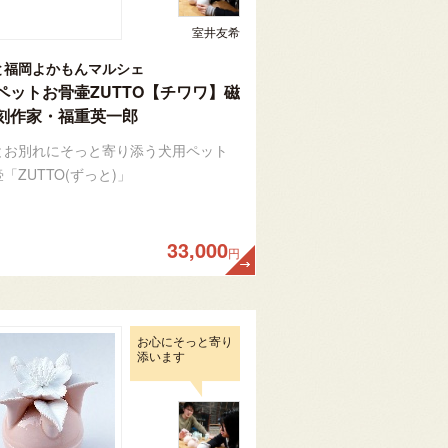
室井友希
と福岡よかもんマルシェ
ペットお骨壷ZUTTO【チワワ】磁
刻作家・福重英一郎
とお別れにそっと寄り添う犬用ペット
「ZUTTO(ずっと)」
33,000
円
お心にそっと寄り
添います