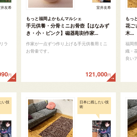
室井友希
室井友希
もっと福岡よかもんマルシェ
もっ
手元供養・分骨ミニお骨壺【はなみず
花ご
き・小・ピンク】磁器彫刻作家...
木...
リラ
作家が一点ずつ作り上げる手元供養用ミニ
福岡
お骨壷です。
織・
良い
990
121,000
円
円
たい技
日本に残したい技
術