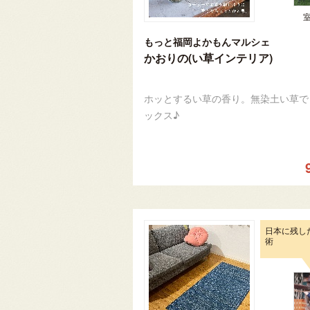
もっと福岡よかもんマルシェ
かおりの(い草インテリア)
ホッとするい草の香り。無染土い草で
ックス♪
日本に残し
術