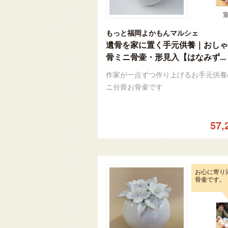
もっと福岡よかもんマルシェ
遺骨を家に置く手元供養｜おしゃ
骨ミニ骨壷・形見入【はなみず...
作家が一点ずつ作り上げるお手元供養
ニ分骨お骨壷です
57,
お心に寄り
骨壷です。