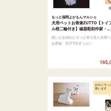
もっと福岡よかもんマルシェ
犬用ペットお骨壷ZUTTO【トイ
ル桜二輪付き】磁器彫刻作家・...
想いとお別れにそっと寄り添う犬用ペ
お骨壷「ZUTTO(ずっと)」
165,
お心にそっ
添います