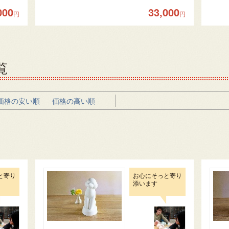
000
33,000
円
円
覧
価格の安い順
価格の高い順
と寄り
お心にそっと寄り
添います