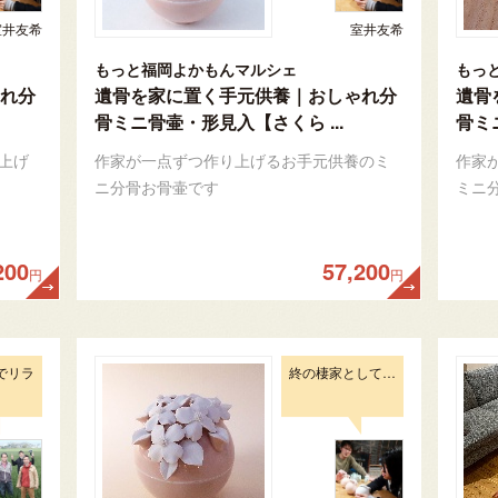
室井友希
室井友希
もっと福岡よかもんマルシェ
もっ
れ分
遺骨を家に置く手元供養｜おしゃれ分
遺骨
骨ミニ骨壷・形見入【さくら ...
骨ミニ
上げ
作家が一点ずつ作り上げるお手元供養のミ
作家
ニ分骨お骨壷です
ミニ
200
57,200
円
円
でリラ
終の棲家として…