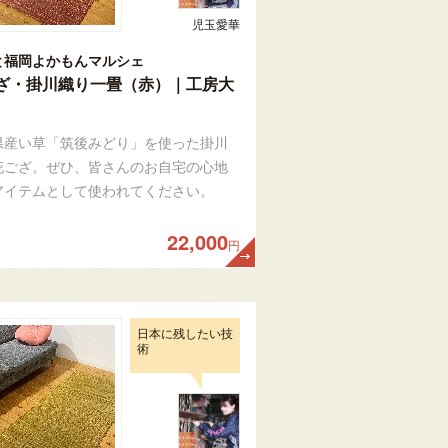
児玉愛華
と福岡よかもんマルシェ
ざ・掛川織り一畳（赤）｜工房大
県産い草「筑後みどり」を使った掛川
花ござ。ぜひ、皆さんのお自宅の心地
アイテムとして使われてください。
22,000
円
日本に残したい技
術