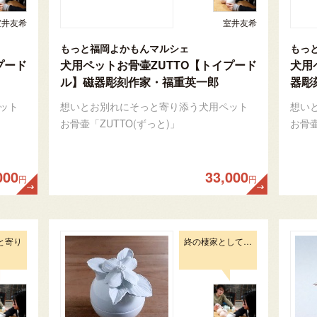
室井友希
室井友希
もっと福岡よかもんマルシェ
もっ
プード
犬用ペットお骨壷ZUTTO【トイプード
犬用
ル】磁器彫刻作家・福重英一郎
器彫
ット
想いとお別れにそっと寄り添う犬用ペット
想い
お骨壷「ZUTTO(ずっと)」
お骨壷
000
33,000
円
円
と寄り
終の棲家として…