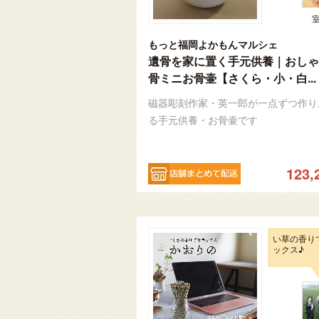
もっと福岡よかもんマルシェ
遺骨を家に置く手元供養｜おしゃ
骨ミニお骨壷【さくら・小・白...
磁器彫刻作家・英一郎が一点ずつ作り
る手元供養・お骨壷です
123,
い草の香り
ックス♪