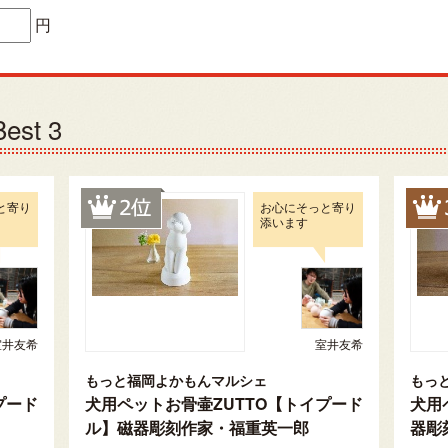
円
st 3
と寄り
お心にそっと寄り
添います
室井友希
室井友希
もっと福岡よかもんマルシェ
もっ
プード
犬用ペットお骨壷ZUTTO【トイプード
犬用
ル】磁器彫刻作家・福重英一郎
器彫