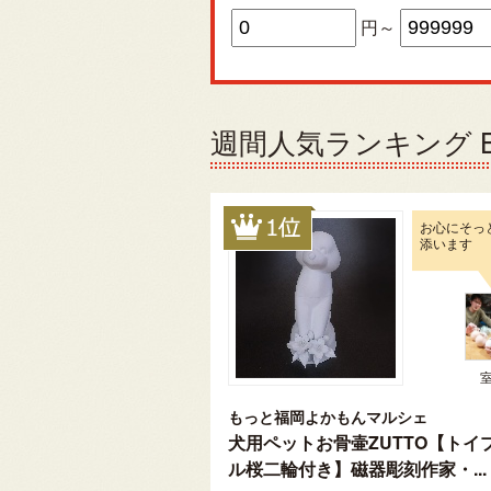
円～
週間人気ランキング Be
お心にそっ
添います
もっと福岡よかもんマルシェ
犬用ペットお骨壷ZUTTO【トイ
ル桜二輪付き】磁器彫刻作家・...