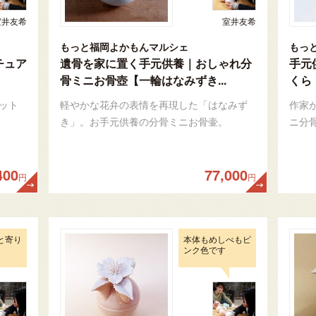
室井友希
室井友希
もっと福岡よかもんマルシェ
もっ
チュア
遺骨を家に置く手元供養｜おしゃれ分
手元
骨ミニお骨壺【一輪はなみずき...
くら
ット
軽やかな花弁の表情を再現した「はなみず
作家
き」。お手元供養の分骨ミニお骨壷。
ニ分
400
77,000
円
円
と寄り
本体もめしべもピ
ンク色です