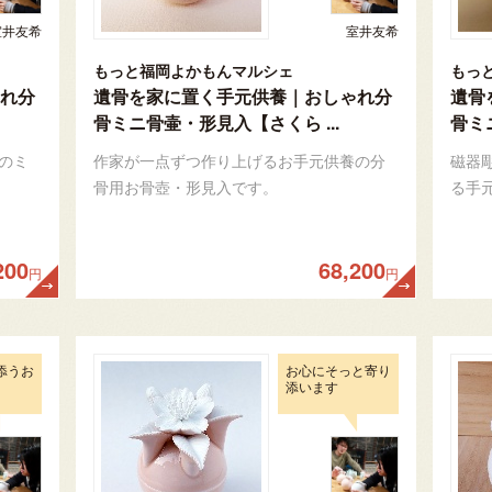
室井友希
室井友希
もっと福岡よかもんマルシェ
もっ
れ分
遺骨を家に置く手元供養｜おしゃれ分
遺骨
骨ミニ骨壷・形見入【さくら ...
骨ミ
のミ
作家が一点ずつ作り上げるお手元供養の分
磁器
骨用お骨壺・形見入です。
る手
200
68,200
円
円
添うお
お心にそっと寄り
添います