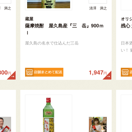
澤 満之
清澤 満之
蔵屋
薩摩焼酎 屋久島産『三 岳』900ｍ
残心 
ｌ
屋久島の名水で仕込んだ三岳
日本酒
い！
300
1,947
円
円