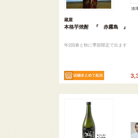
清
蔵屋
本格芋焼酎 『 赤霧島 』
年2回春と秋に季節限定で出ます
3,