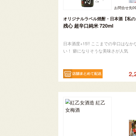
残心 超辛口純米 720ml
日本酒度+15!! ここまでの辛口はなか
い！ 癖になりそうな美味さが人気
2,