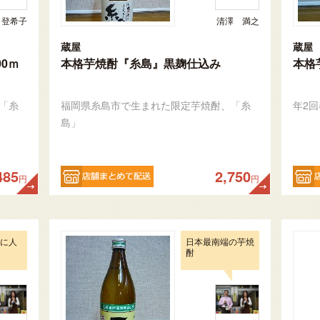
 登希子
清澤 満之
蔵屋
蔵屋
0ｍ
本格芋焼酎『糸島』黒麹仕込み
本格
「糸
福岡県糸島市で生まれた限定芋焼酎、「糸
年2
島」
485
2,750
円
円
特に人
日本最南端の芋焼
酎