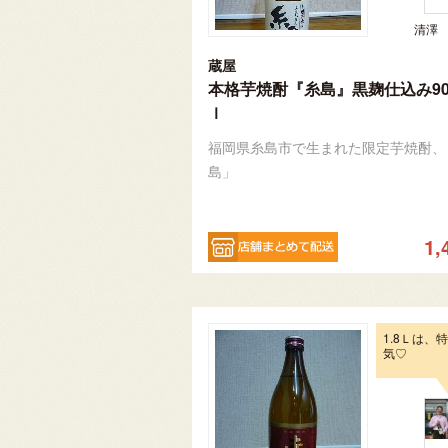
清澤
蔵屋
本格芋焼酎『糸島』黒麹仕込み90
ｌ
福岡県糸島市で生まれた限定芋焼酎、
島」
1,
1.8Ｌは、
気♡