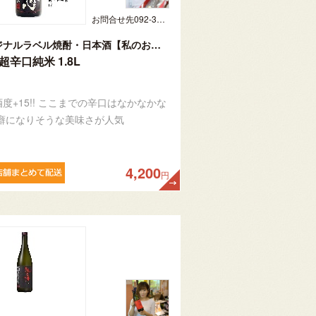
お問合せ先092-321-1597
オリジナルラベル焼酎・日本酒【私のお酒】
超辛口純米 1.8L
度+15!! ここまでの辛口はなかなかな
 癖になりそうな美味さが人気
4,200
円