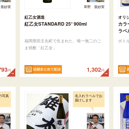
 亜紗実
草野 亜紗実
紅乙女酒造
紅乙女STANDARD 25° 900ml
カラ
ラベル
福岡県田主丸町で生まれた、唯一無二のご
ボト
ま焼酎「紅乙女」
793
1,302
円
円
の写真
名入れラベルでお
届けします