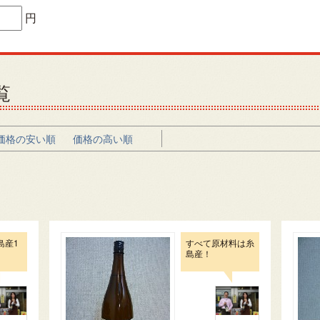
円
覧
価格の安い順
価格の高い順
島産1
すべて原材料は糸
島産！