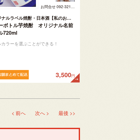
お問合せ 092-321-1597
オリジナルラベル焼酎・日本酒【私のお酒】
ーボトル芋焼酎 オリジナル名前
720ml
ルカラーを選ぶことができる！
3,500
円
< 前へ
次へ >
最後 >>