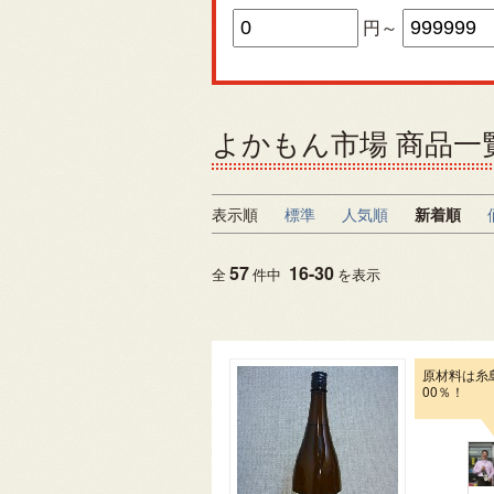
円～
よかもん市場 商品一
表示順
標準
人気順
新着順
57
16
-
30
全
件中
を表示
原材料は糸
00％！