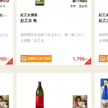
お問合せ先092-321-1597
草野 亜紗実
オリジナルラベル焼酎・日本酒【私のお酒】
紅乙女酒造
紅乙
紅乙女 角
紅乙女
なかな
福岡県田主丸町で生まれた、唯一無二のご
福岡
ま焼酎「紅乙女」
ま焼
200
1,766
円
円