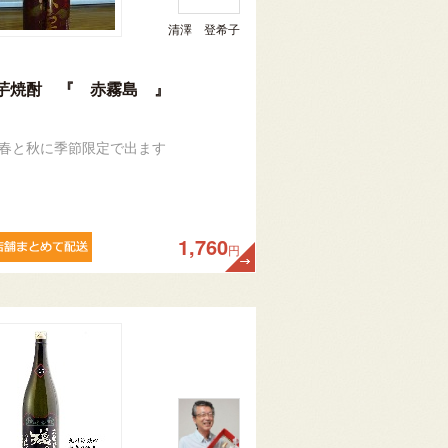
清澤 登希子
芋焼酎 『 赤霧島 』
回春と秋に季節限定で出ます
1,760
円