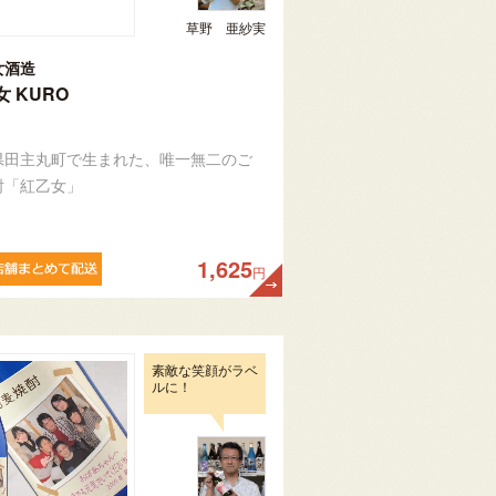
草野 亜紗実
女酒造
 KURO
県田主丸町で生まれた、唯一無二のご
酎「紅乙女」
1,625
円
素敵な笑顔がラベ
ルに！