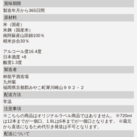
賞味期限
製造年月から365日間
原材料
米（国産）
米麹（国産米）
南阿蘇産山田錦100％
精米歩合30％
アルコール度16.4度
日本酒度 +8
酸度1.3度
製造者
林龍平酒造場
九州菊
福岡県京都郡みやこ町犀川崎山９９２－２
配送方法
常温
注意事項
※こちらの商品はオリジナルラベル商品ではありません。 ※720ml
は12本までが一個口、1.8Lは6本までが一個口となります。 ※蔵元
から直送になるため代引き発送は不可となります。
配送について