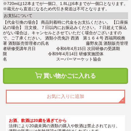
※720mlは12本までが一個口、1.8Lは6本までが一個口となります。
※蔵元から直送になるため代引き発送は不可となります。
お支払について
【代金引換の場合】 商品到着時に代金をお支払ください。 【口座振
込の場合】 注文後、７日以内にお振込みください。７日超えて振込
がない場合は、キャンセルとさせていただく場合がございますの
で、ご了承ください。 酒類小売免許 西酒 第１６４号 西福岡税務
署 酒類販売管理者の氏名 藤野友茂 酒類販売管理
者研修受講年月日 令和6年4月15日 次回研修の受講期
限 令和9年4月14日 研修実施団体
名 スーパーマーケット協会
買い物かごに入れる
お気に入りに追加
お酒、飲酒は20歳を過ぎてから
法律により20歳未満の酒類の購入や飲酒は禁止されており、