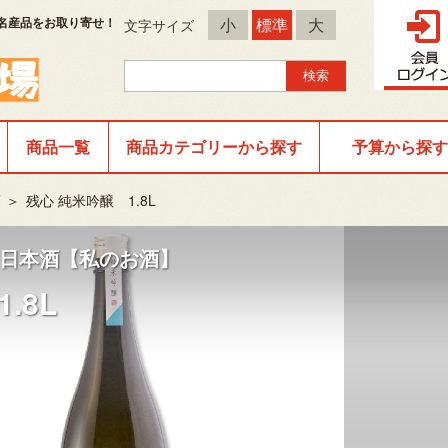
名産品をお取り寄せ！
小
標準
大
文字サイズ
商品一覧
商品カテゴリーから探す
予算から探す
酒
＞
残心 純米吟醸 1.8L
日本酒【私のお酒】
.8L