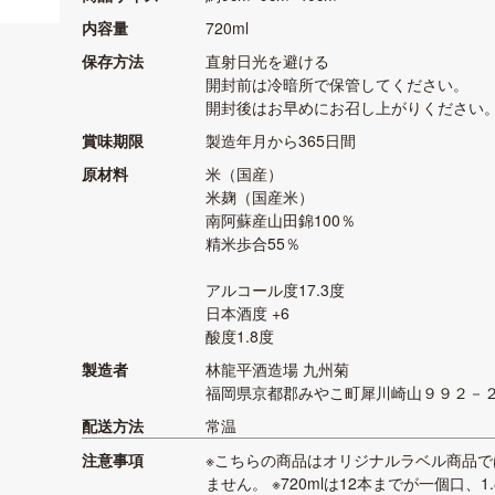
内容量
720ml
保存方法
直射日光を避ける
開封前は冷暗所で保管してください。
開封後はお早めにお召し上がりください
賞味期限
製造年月から365日間
原材料
米（国産）
米麹（国産米）
南阿蘇産山田錦100％
精米歩合55％
アルコール度17.3度
日本酒度 +6
酸度1.8度
製造者
林龍平酒造場 九州菊
福岡県京都郡みやこ町犀川崎山９９２－
配送方法
常温
注意事項
※こちらの商品はオリジナルラベル商品で
ません。 ※720mlは12本までが一個口、1.