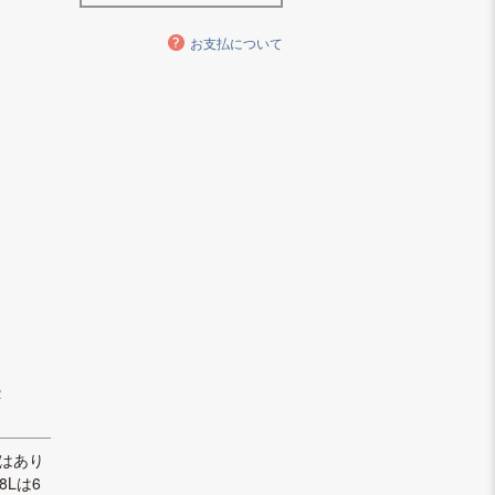
お支払について
。
２
はあり
8Lは6