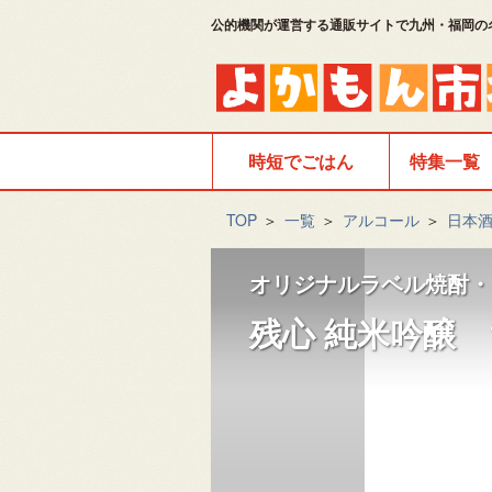
公的機関が運営する通販サイトで九州・福岡の
時短でごはん
特集一覧
TOP
＞
一覧
＞
アルコール
＞
日本
オリジナルラベル焼酎・
残心 純米吟醸 1