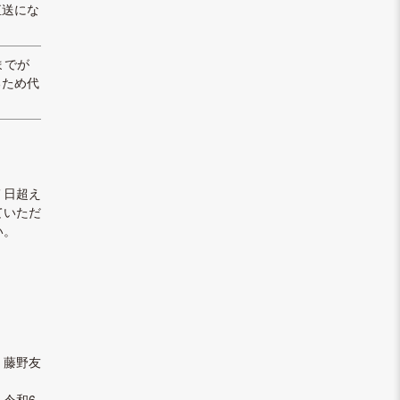
直送にな
本までが
るため代
７日超え
ていただ
い。
藤野友
令和6