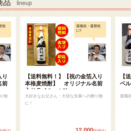
商品
lineup
暦祝
退職祝・還暦祝
に!!
入り
【送料無料！】【祝の金箔入り
【送
名前
本格麦焼酎】 オリジナル名前
ベル
入りラベル 1.8L
り物
大好きなお父さん・大切な先輩への贈り物
退職
に！
12,000
円(税込)
円(税込)