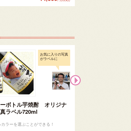
お気に入りの写真
がラベルに
ーボトル芋焼酎 オリジナ
カラーボトル麦焼
真ラベル720ml
ル写真ラベル720m
ルカラーを選ぶことができる！
ボトルカラーを選ぶこと