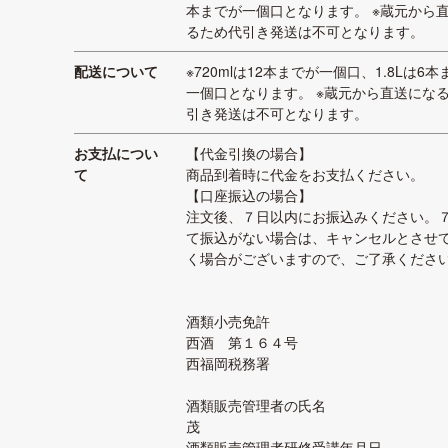
本までが一個口となります。 ※蔵元から
るため代引き発送は不可となります。
配送について
※720mlは12本までが一個口、1.8Lは6
一個口となります。 ※蔵元から直送にな
引き発送は不可となります。
お支払につい
【代金引換の場合】
て
商品到着時に代金をお支払ください。
【口座振込の場合】
注文後、７日以内にお振込みください。
て振込がない場合は、キャンセルとさせ
く場合がございますので、ご了承くださ
酒類小売免許
西酒 第１６４号
西福岡税務署
酒類販売管理者の氏名 
茂
酒類販売管理者研修受講年月日 