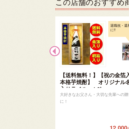
この店舗のおすすめ
退職祝・還
に!!
【送料無料！】【祝の金箔
本格芋焼酎】 オリジナル
入りラベル 1.8L
大好きなお父さん・大切な先輩への贈
に！
12,000