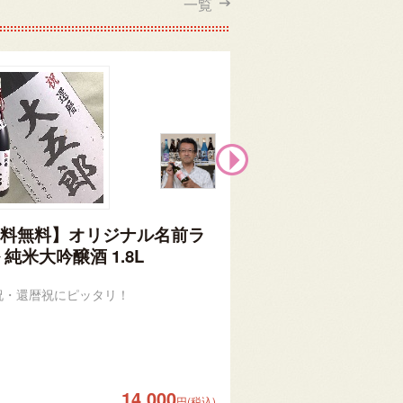
一覧
料無料】オリジナル名前ラ
【送料無料】オリ
 純米大吟醸酒 1.8L
ベル 純米大吟醸酒 7
祝・還暦祝にピッタリ！
退職祝・還暦祝にピッタ
14,000
円(税込)