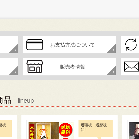
お支払方法について
販売者情報
商品
lineup
暦祝
退職祝・還暦祝
に!!