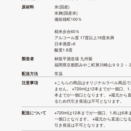
原材料
米(国産)
米麹(国産米)
備前雄町100％
精米歩合60％
アルコール度 17度以上18度未満
日本酒度+6
酸度1.8度
製造者
林龍平酒造場 九州菊
福岡県京都郡みやこ町犀川崎山９９２－
配送方法
常温
注意事項
※こちらの商品はオリジナルラベル商品で
ません。 ※720mlは12本までが一個口、1.
本までが一個口となります。 ※蔵元から
るため代引き発送は不可となります。
配送について
※720mlは12本までが一個口、1.8Lは6
一個口となります。 ※蔵元から直送にな
引き発送は不可となります。