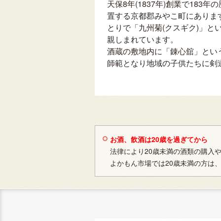
天保8年(1837年)創業で18
置する京都郡みやこ町にありま
とりで「九州菊(クスギク)」と
親しまれています。
酒蔵の敷地内に「錬心舘」とい
師範となり地域の子供たちに剣
お酒、飲酒は20歳を過ぎてから
法律により20歳未満の酒類の購入
よかもん市場では20歳未満の方は