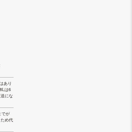
２
はあり
8Lは6
直送にな
本までが
るため代