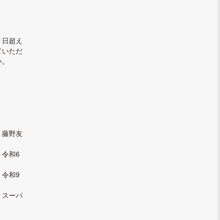
７日超え
ていただ
い。
藤野友
令和6
和9
ーパ