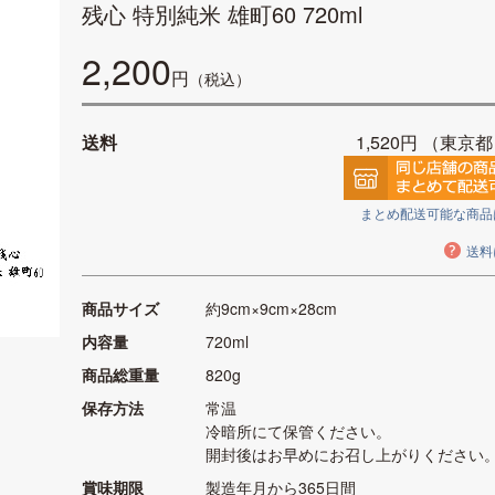
残心 特別純米 雄町60 720ml
2,200
円
（税込）
送料
1,520円
（東京都
まとめ配送可能な商品
送料
商品サイズ
約9cm×9cm×28cm
内容量
720ml
商品総重量
820g
保存方法
常温
冷暗所にて保管ください。
開封後はお早めにお召し上がりください
賞味期限
製造年月から365日間