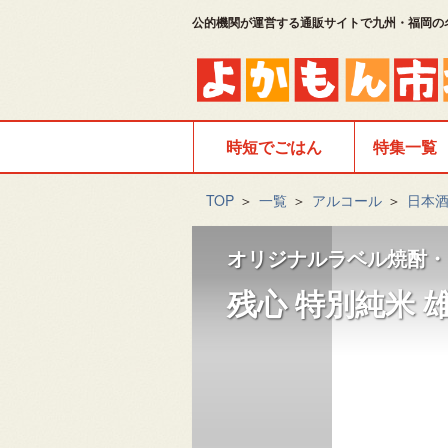
公的機関が運営する通販サイトで九州・福岡の
時短でごはん
特集一覧
TOP
＞
一覧
＞
アルコール
＞
日本
オリジナルラベル焼酎・
残心 特別純米 雄町