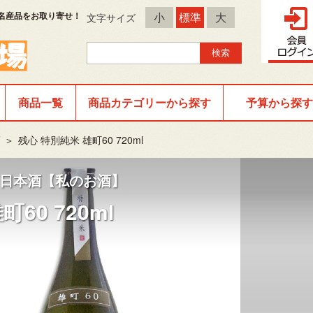
名産品をお取り寄せ！
小
標準
大
文字サイズ
商品一覧
商品カテゴリーから探す
予算から探す
酒
＞
残心 特別純米 雄町60 720ml
日本酒【私のお酒】
60 720ml