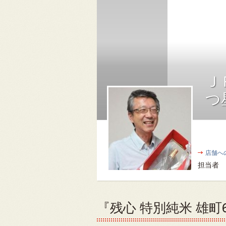
Ｊ
つ
店舗へ
担当者
『残心 特別純米 雄町6