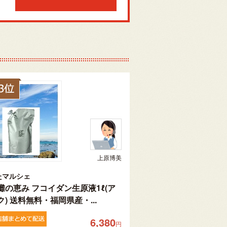
上原博美
たマルシェ
灘の恵み フコイダン生原液1ℓ(ア
ク) 送料無料・福岡県産・...
6,380
円