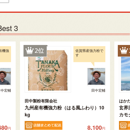
st 3
有機強
佐賀県産強力粉で
す
田中宏輔
田中宏輔
田中製粉有限会社
はか
九州産有機強力粉（はる風ふわり）10
玄界
kg
カモ
480
8,100
円
円