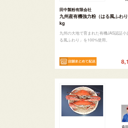
田中製粉有限会社
九州産有機強力粉（はる風ふわり
kg
九州の大地で育まれた有機JAS認証小
る風ふわり」を100%使用。
8,
森