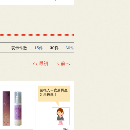
表示件数
15件
30件
60件
<< 最初
< 前へ
紫根入→皮膚再生
効果抜群！
田中