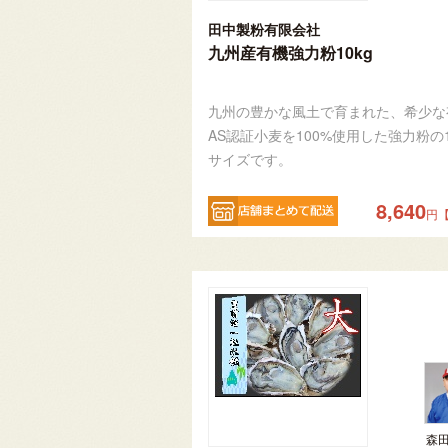
田中製粉有限会社
九州産有機強力粉10kg
九州の豊かな風土で育まれた、希少な
AS認証小麦を100%使用した強力粉の1
サイズです。
8,640
円
森