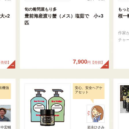
旬の肴問屋もり多
もっ
大×2
豊前海産渡り蟹（メス）塩茹で 小×3
桜一
匹
作家
チャ
7,900
【売切】
円【売切】
有機強
安心、安全ヘアケ
アセット
田中宏輔
岩永ひさみ