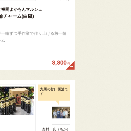
と福岡よかもんマルシェ
輪チャーム(白磁)
が一輪ずつ手作業で作り上げる桜一輪
ーム
8,800
円
九州の甘口醤油で
す
奥村 真（ちか）