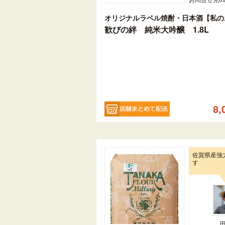
歓びの絆 純米大吟醸 1.8L
8,
佐賀県産強
す