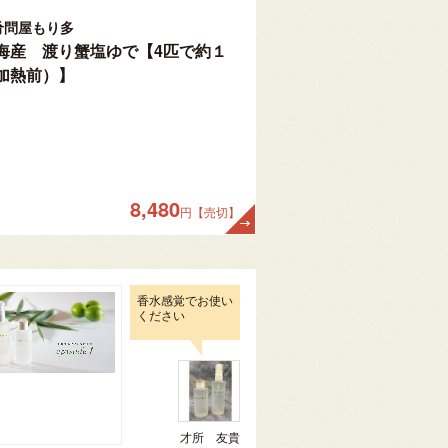
肴問屋もり多
海産 渡り蟹塩ゆで【4匹で約１
加熱前）】
8,480
円【売切】
香水感覚でお使い
ください
才所 友貴