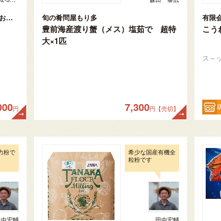
オリジナルラベル焼酎・日本酒【私のお酒】
旬の肴問屋もり多
有限
豊前海産渡り蟹（メス）塩茹で 超特
こう
大×1匹
ス～
000
7,300
円
円【売切】
力粉で
希少な国産有機全
粒粉です
田中宏輔
田中宏輔