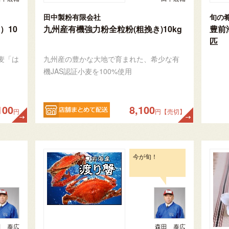
田中製粉有限会社
旬の
）10
九州産有機強力粉全粒粉(粗挽き)10kg
豊前
匹
麦「は
九州産の豊かな大地で育まれた、希少な有
機JAS認証小麦を100%使用
100
8,100
円
円【売切】
今が旬！
田 泰広
森田 泰広