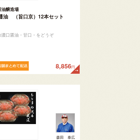
醤油醸造場
醤油 （旨口京）12本セット
の濃口醤油・甘口・をどうぞ
8,856
円
森田 泰広