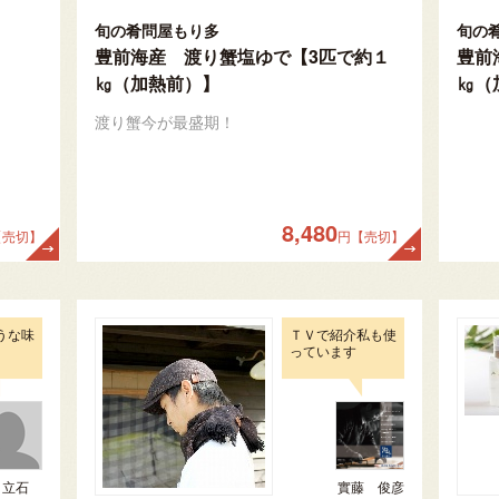
旬の肴問屋もり多
旬の
豊前海産 渡り蟹塩ゆで【3匹で約１
豊前
㎏（加熱前）】
㎏（
渡り蟹今が最盛期！
8,480
【売切】
円【売切】
うな味
ＴＶで紹介私も使
っています
立石
實藤 俊彦