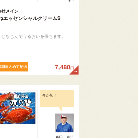
会社メイン
ねエッセンシャルクリームS
ッとなじんでうるおいを保ちます。
7,480
円
今が旬！
森田 泰広