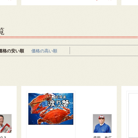
覧
価格の安い順
価格の高い順
お問合せ先092-321-1597
森田 泰広