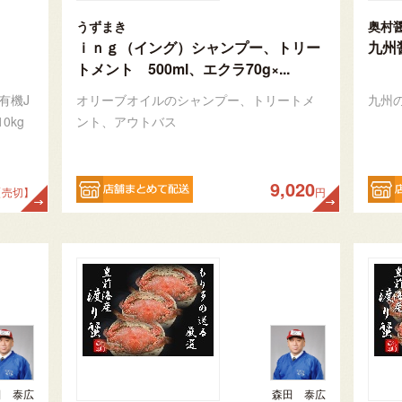
うずまき
奥村
ｉｎｇ（イング）シャンプー、トリー
九州
トメント 500ml、エクラ70g×...
有機J
オリーブオイルのシャンプー、トリートメ
九州
0kg
ント、アウトバス
9,020
【売切】
円
田 泰広
森田 泰広