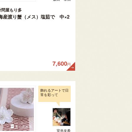
肴問屋もり多
海産渡り蟹（メス）塩茹で 中×2
7,600
円
飾れるアートで日
常を彩って
室井友希