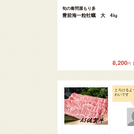
旬の肴問屋もり多
豊前海一粒牡蠣 大 4㎏
8,200
円
とろけるよ
わいです