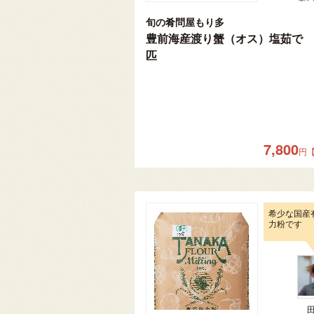
旬の肴問屋もり多
豊前海産渡り蟹（オス）塩茹で 
匹
7,800
円
希少な国産
力粉です