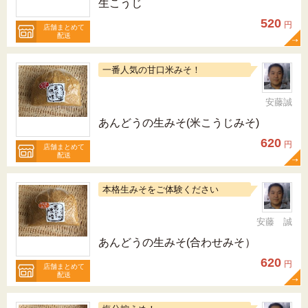
生こうじ
520
円
店舗まとめて
配送
一番人気の甘口米みそ！
安藤誠
あんどうの生みそ(米こうじみそ)
620
円
店舗まとめて
配送
本格生みそをご体験ください
安藤 誠
あんどうの生みそ(合わせみそ）
620
円
店舗まとめて
配送