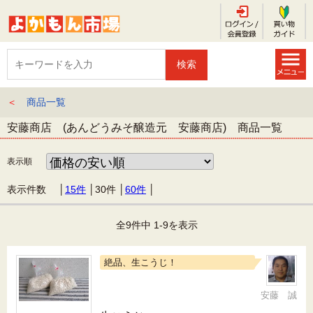
＜
商品一覧
安藤商店 (あんどうみそ醸造元 安藤商店) 商品一覧
表示順
表示件数 │
15件
│
30件
│
60件
│
全9件中 1-9を表示
絶品、生こうじ！
安藤 誠