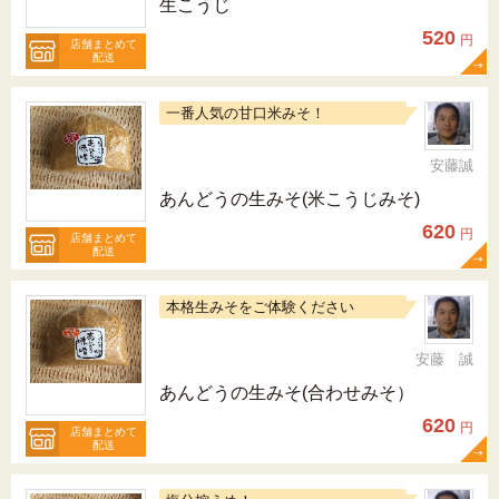
生こうじ
520
円
店舗まとめて
配送
一番人気の甘口米みそ！
安藤誠
あんどうの生みそ(米こうじみそ)
620
円
店舗まとめて
配送
本格生みそをご体験ください
安藤 誠
あんどうの生みそ(合わせみそ）
620
円
店舗まとめて
配送