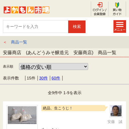
＜
商品一覧
安藤商店 (あんどうみそ醸造元 安藤商店) 商品一覧
表示順
表示件数 │
15件
│
30件
│
60件
│
全9件中 1-9を表示
絶品、生こうじ！
安藤 誠