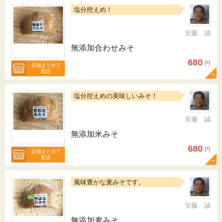
塩分控えめ！
安藤 誠
無添加合わせみそ
680
円
店舗まとめて
配送
塩分控えめの美味しいみそ！
安藤 誠
無添加米みそ
680
円
店舗まとめて
配送
風味豊かな麦みそです。
安藤 誠
無添加麦みそ