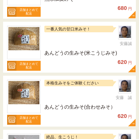
680
円
店舗まとめて
配送
一番人気の甘口米みそ！
安藤誠
あんどうの生みそ(米こうじみそ)
620
円
店舗まとめて
配送
本格生みそをご体験ください
安藤 誠
あんどうの生みそ(合わせみそ）
620
円
店舗まとめて
配送
絶品、生こうじ！