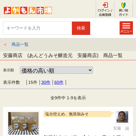
＜
商品一覧
安藤商店 (あんどうみそ醸造元 安藤商店) 商品一覧
表示順
表示件数 │
15件
│
30件
│
60件
│
全9件中 1-9を表示
塩分控えめ、無添加みそ
安藤 誠