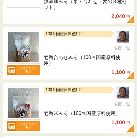
無添加みそ（米・合わせ・麦の３種セ
ット）
2,040
円
100％国産原料使用！
安藤 誠
壱番合わせみそ（100％国産原料使
用）
店舗まとめて
1,100
配送
円
100％国産原料使用！
安藤 誠
壱番米みそ（100％国産原料使用）
1,100
円
店舗まとめて
配送