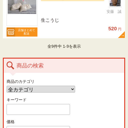
安藤 誠
生こうじ
520
円
店舗まとめて
配送
全9件中 1-9を表示
商品の検索
商品のカテゴリ
キーワード
価格