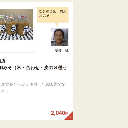
塩分控えめ、無添
加みそ
安藤 誠
商店
加みそ（米・合わせ・麦の３種セ
）
、麦麹をたっぷり使用した風味豊かな
みそ！
2,040
円