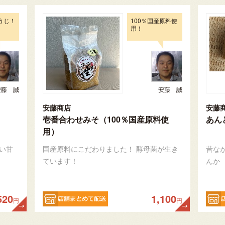
うじ！
100％国産原料使
用！
安藤 誠
安藤 誠
安藤商店
安藤
壱番合わせみそ（100％国産原料使
あん
用）
い甘
国産原料にこだわりました！ 酵母菌が生き
昔な
ています！
んか
520
1,100
円
円