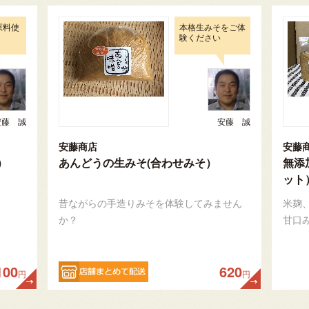
原料使
本格生みそをご体
験ください
安藤 誠
安藤 誠
安藤商店
安藤
）
あんどうの生みそ(合わせみそ）
無添
ット
昔ながらの手造りみそを体験してみません
米麹
か？
甘口
100
620
円
円