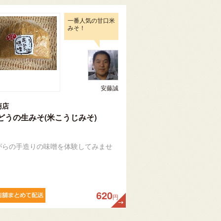
一番人気の甘口米
みそ！
安藤誠
商店
どうの生みそ(米こうじみそ)
がらの手造りの味噌を体験してみませ
620
円