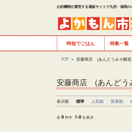
公的機関が運営する通販サイトで九州・福岡の
時短でごはん
特集一覧
TOP
＞
安藤商店 (あんどうみそ醸造
安藤商店 (あんどう
表示順
標準
人気順
新着順
9
1
-
9
全
件中
を表示