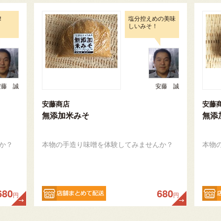
！
塩分控えめの美味
しいみそ！
安藤 誠
安藤 誠
安藤商店
安藤
無添加米みそ
無添
か？
本物の手造り味噌を体験してみませんか？
本物
680
680
円
円