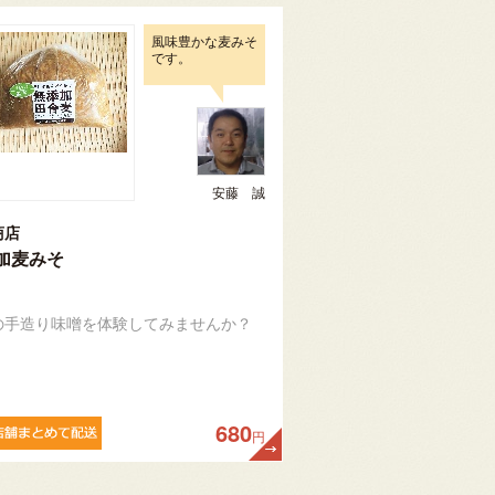
風味豊かな麦みそ
です。
安藤 誠
商店
加麦みそ
の手造り味噌を体験してみませんか？
680
円