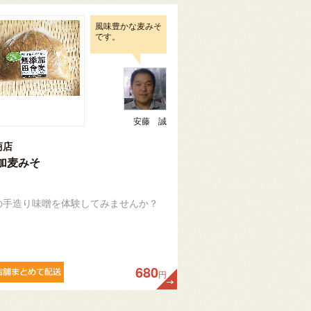
風味豊かな麦みそ
です。
安藤 誠
商店
加麦みそ
の手造り味噌を体験してみませんか？
680
円