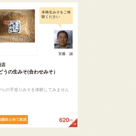
本格生みそをご体
験ください
安藤 誠
商店
どうの生みそ(合わせみそ）
がらの手造りみそを体験してみません
620
円