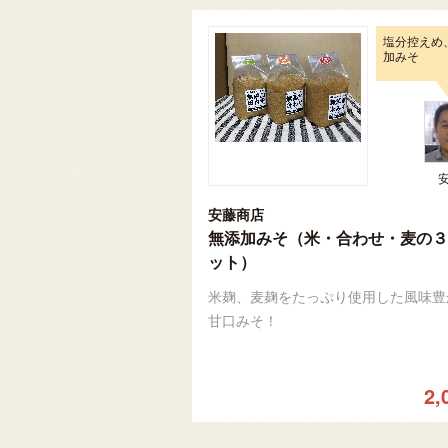
塩分控えめ
加みそ
安藤商店
無添加みそ（米・合わせ・麦の３
ット）
米麹、麦麹をたっぷり使用した風味豊
甘口みそ！
2,