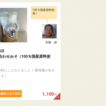
100％国産原料使
用！
安藤 誠
商店
合わせみそ（100％国産原料使
原料にこだわりました！ 酵母菌が生き
ます！
1,100
円