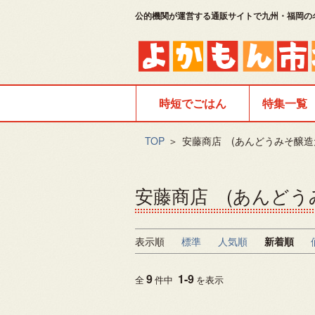
公的機関が運営する通販サイトで九州・福岡の
時短でごはん
特集一覧
TOP
＞
安藤商店 (あんどうみそ醸造
安藤商店 (あんどう
表示順
標準
人気順
新着順
9
1
-
9
全
件中
を表示