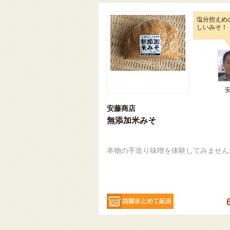
塩分控えめ
しいみそ！
安藤商店
無添加米みそ
本物の手造り味噌を体験してみません