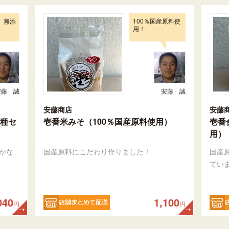
、無添
100％国産原料使
用！
安藤 誠
安藤 誠
安藤商店
安藤
種セ
壱番米みそ（100％国産原料使用）
壱番
用）
かな
国産原料にこだわり作りました！
国産
てい
040
1,100
円
円