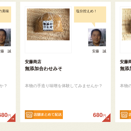
の美味
塩分控えめ！
安藤 誠
安藤 誠
安藤商店
安藤
無添加合わせみそ
無添
か？
本物の手造り味噌を体験してみませんか？
本物
680
680
円
円