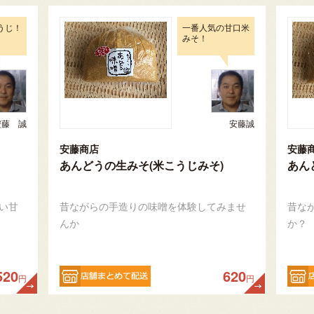
うじ！
一番人気の甘口米
みそ！
安藤 誠
安藤誠
安藤商店
安藤
あんどうの生みそ(米こうじみそ)
あん
い甘
昔ながらの手造りの味噌を体験してみませ
昔な
んか
か？
520
620
円
円