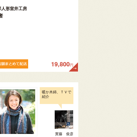
郎人形室井工房
者
19,800
円
暖か木綿、ＴＶで
紹介
實藤 俊彦