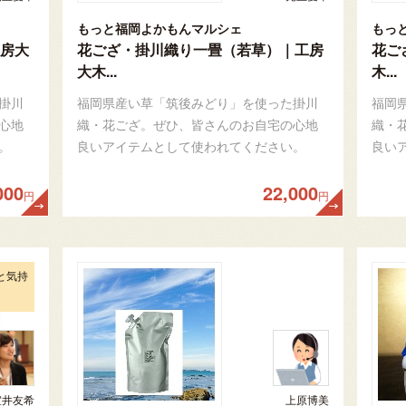
もっと福岡よかもんマルシェ
もっ
房大
花ござ・掛川織り一畳（若草）｜工房
花ご
大木...
木...
掛川
福岡県産い草「筑後みどり」を使った掛川
福岡
心地
織・花ござ。ぜひ、皆さんのお自宅の心地
織・
。
良いアイテムとして使われてください。
良い
000
22,000
円
円
と気持
室井友希
上原博美