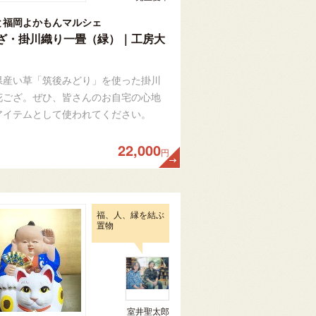
と福岡よかもんマルシェ
ざ・掛川織り一畳（緑）｜工房大
県産い草「筑後みどり」を使った掛川
花ござ。ぜひ、皆さんのお自宅の心地
アイテムとして使われてください。
22,000
円
福、人、縁を結ぶ
置物
室井聖太郎