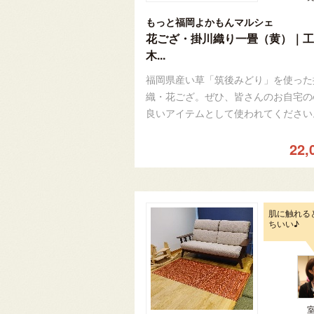
もっと福岡よかもんマルシェ
花ござ・掛川織り一畳（黄）｜工
木...
福岡県産い草「筑後みどり」を使った
織・花ござ。ぜひ、皆さんのお自宅の
良いアイテムとして使われてください
22,
肌に触れる
ちいい♪