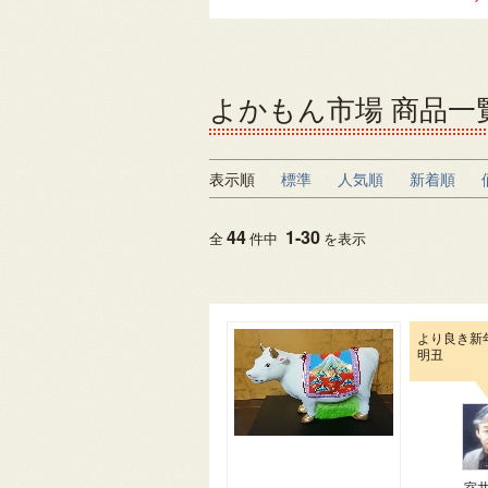
よかもん市場 商品一
表示順
標準
人気順
新着順
44
1
-
30
全
件中
を表示
より良き新
明丑
室