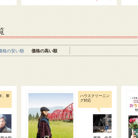
覧
価格の安い順
価格の高い順
年、黎
ハウスクリーニン
グ対応
井聖太郎
實藤 俊彦