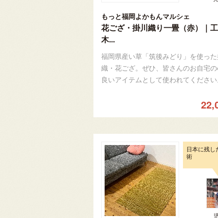
もっと福岡よかもんマルシェ
花ござ・掛川織り一畳（赤）｜工
木...
福岡県産い草「筑後みどり」を使った
織・花ござ。ぜひ、皆さんのお自宅の
良いアイテムとして使われてください
22,
日本に残し
術