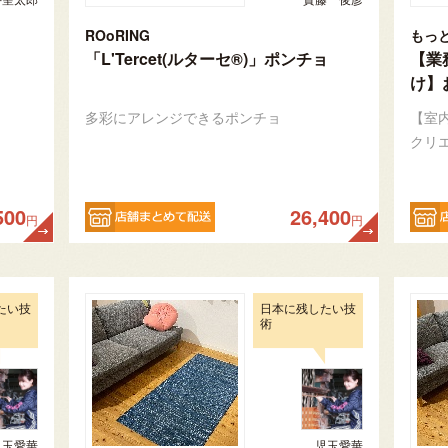
ROoRING
もっ
「L'Tercet(ルターセ®)」ポンチョ
【業
け】
多彩にアレンジできるポンチョ
【室
クリ
500
26,400
円
円
たい技
日本に残したい技
術
児玉愛華
児玉愛華