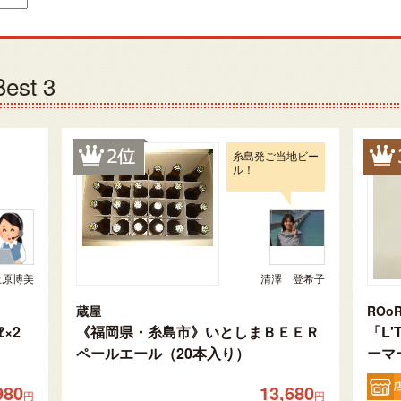
st 3
糸島発ご当地ビー
ル！
上原博美
清澤 登希子
蔵屋
ROoR
×2
《福岡県・糸島市》いとしまＢＥＥＲ
「L'
ペールエール（20本入り）
ーマ
980
13,680
円
円