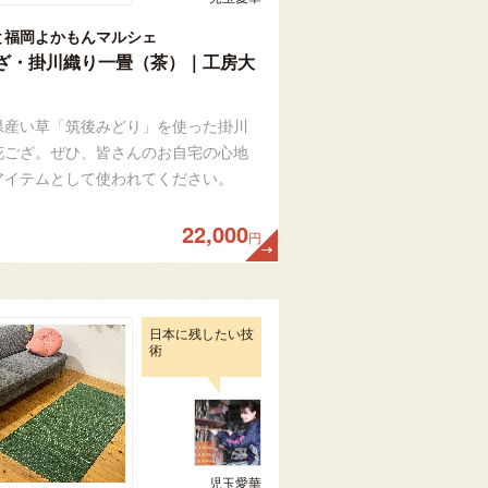
と福岡よかもんマルシェ
ざ・掛川織り一畳（茶）｜工房大
県産い草「筑後みどり」を使った掛川
花ござ。ぜひ、皆さんのお自宅の心地
アイテムとして使われてください。
22,000
円
日本に残したい技
術
児玉愛華