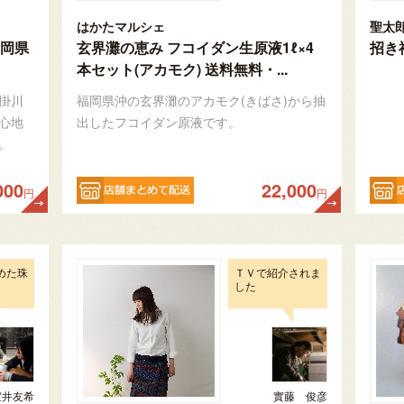
はかたマルシェ
聖太
岡県
玄界灘の恵み フコイダン生原液1ℓ×4
招き
本セット(アカモク) 送料無料・...
掛川
福岡県沖の玄界灘のアカモク(きばさ)から抽
心地
出したフコイダン原液です。
。
000
22,000
円
円
めた珠
ＴＶで紹介されま
した
室井友希
實藤 俊彦