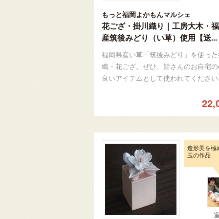
もっと福岡よかもんマルシェ
花ござ・掛川織り｜工房大木・福
産筑後みどり（い草）使用【送...
福岡県産い草「筑後みどり」を使った
織・花ござ。ぜひ、皆さんのお自宅の
良いアイテムとして使われてください
22,
造形美を極
玉の作品