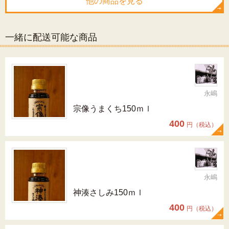
他の商品を見る
一緒に配送可能な商品
永嶋
宗像うまくち150ｍｌ
400
円（税込）
永嶋
神湊さしみ150ｍｌ
400
円（税込）