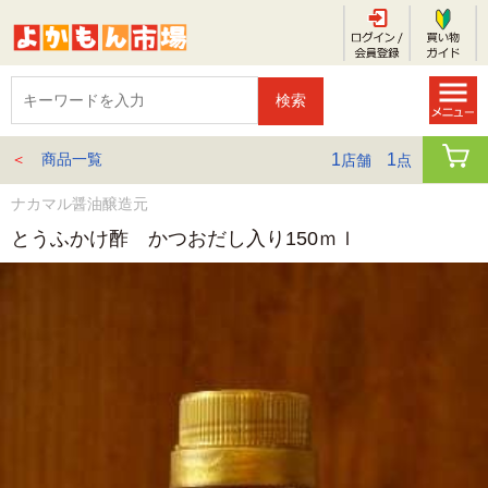
＜
商品一覧
1
1
店舗
点
ナカマル醤油醸造元
とうふかけ酢 かつおだし入り150ｍｌ