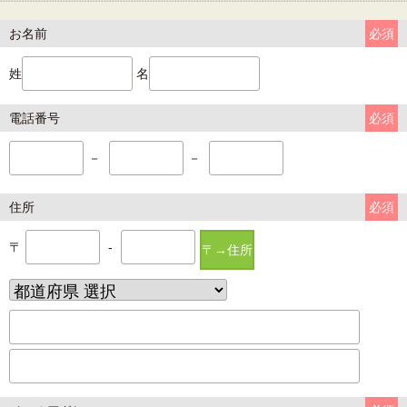
お名前
必須
姓
名
電話番号
必須
－
－
住所
必須
〒
-
〒→住所