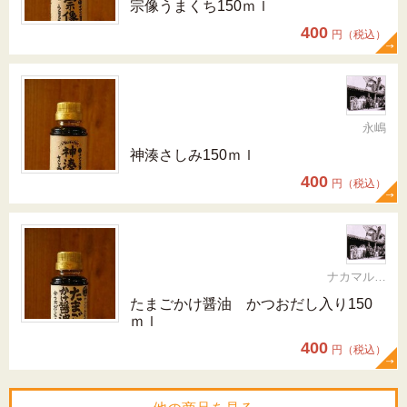
宗像うまくち150ｍｌ
400
円（税込）
永嶋
神湊さしみ150ｍｌ
400
円（税込）
ナカマル醤油神湊本店
たまごかけ醤油 かつおだし入り150
ｍｌ
400
円（税込）