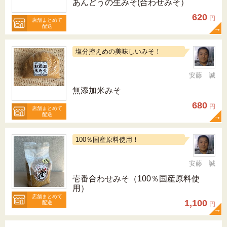
あんどうの生みそ(合わせみそ）
620
円
店舗まとめて
配送
塩分控えめの美味しいみそ！
安藤 誠
無添加米みそ
680
円
店舗まとめて
配送
100％国産原料使用！
安藤 誠
壱番合わせみそ（100％国産原料使
用）
店舗まとめて
1,100
配送
円