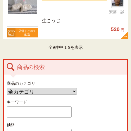
安藤 誠
生こうじ
520
円
店舗まとめて
配送
全9件中 1-9を表示
商品の検索
商品のカテゴリ
キーワード
価格