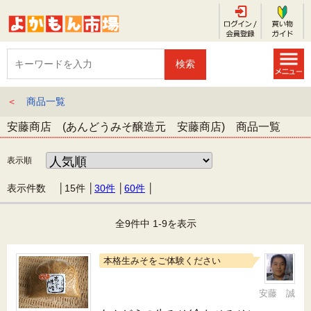
＜
商品一覧
安藤商店 (あんどうみそ醸造元 安藤商店) 商品一覧
表示順
表示件数 │
15件
│
30件
│
60件
│
全9件中 1-9を表示
本格生みそをご体験ください
安藤 誠