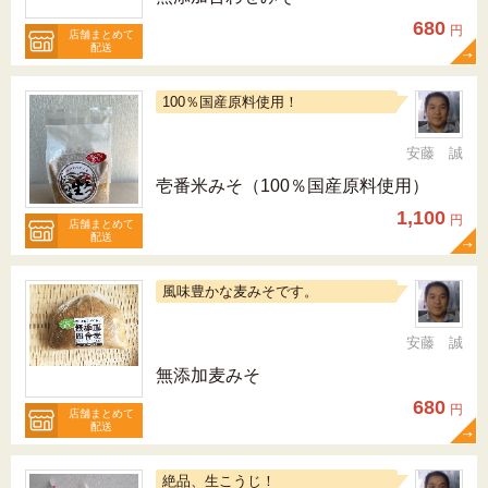
680
円
店舗まとめて
配送
100％国産原料使用！
安藤 誠
壱番米みそ（100％国産原料使用）
1,100
円
店舗まとめて
配送
風味豊かな麦みそです。
安藤 誠
無添加麦みそ
680
円
店舗まとめて
配送
絶品、生こうじ！