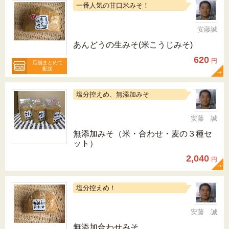
一番人気の甘口米みそ！
安藤誠
あんどうの生みそ(米こうじみそ)
620
円
店舗まとめて
配送
塩分控えめ、無添加みそ
安藤 誠
無添加みそ（米・合わせ・麦の３種セ
ット）
2,040
円
塩分控えめ！
安藤 誠
無添加合わせみそ