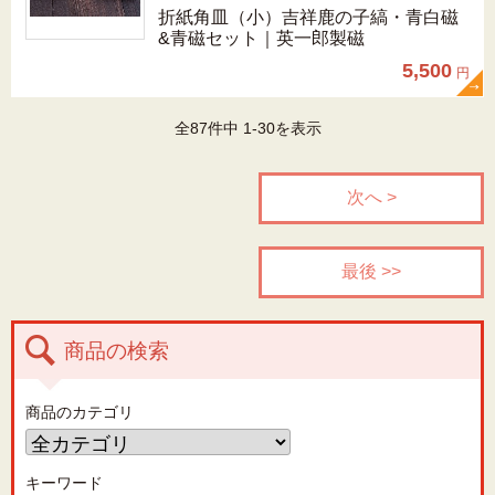
折紙角皿（小）吉祥鹿の子縞・青白磁
&青磁セット｜英一郎製磁
5,500
円
全87件中 1-30を表示
次へ >
最後 >>
商品の検索
商品のカテゴリ
キーワード