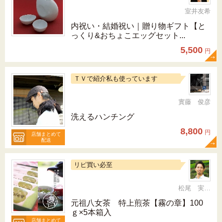
室井友希
内祝い・結婚祝い｜贈り物ギフト【と
っくり&おちょこエッグセット...
5,500
円
ＴＶで紹介私も使っています
實藤 俊彦
洗えるハンチング
8,800
円
店舗まとめて
配送
リピ買い必至
松尾 実 （三十五代目、日本茶インストラクター）
元祖八女茶 特上煎茶【霧の章】100
ｇ×5本箱入
店舗まとめて