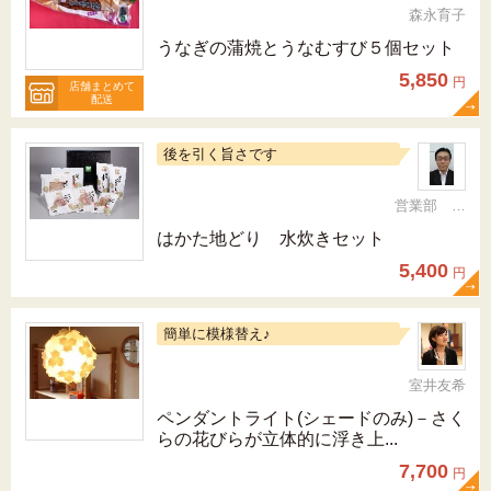
森永育子
うなぎの蒲焼とうなむすび５個セット
5,850
円
店舗まとめて
配送
後を引く旨さです
営業部 次長 梶原 健二郎
はかた地どり 水炊きセット
5,400
円
簡単に模様替え♪
室井友希
ペンダントライト(シェードのみ)－さく
らの花びらが立体的に浮き上...
7,700
円