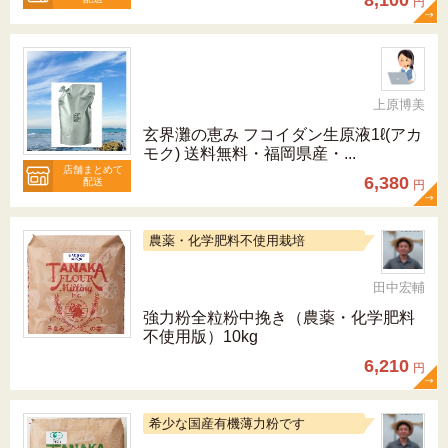
8,100
円
上原博美
玄界灘の恵み フコイダン生原液1ℓ(アカ
モク) 送料無料・福岡県産・...
店舗まとめて
6,380
配送
円
農薬・化学肥料不使用栽培
田中宏輔
強力粉全粒粉中挽き（農薬・化学肥料
不使用版）10kg
6,210
円
希少な国産有機薄力粉です