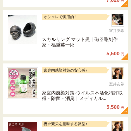
7,620
円
オシャレで実用的！
室井友希
スカルリング マット黒｜磁器彫刻作
家・福重英一郎
5,500
円
家庭内感染対策の安心感♪
室井友希
家庭内感染対策-ウイルス不活化特許取
得・除菌・消臭｜メディカル...
5,500
円
祝☆繁栄を意味する卵型♪