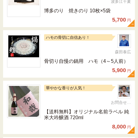
波多江千夏
博多のり 焼きのり 10枚×5袋
5,700
円
ハモの骨切に自信あり！
森田泰広
骨切り自慢の鍋用 ハモ（4～5人前）
5,900
円
華やかな香りが人気！
お問合せ 092-321-1597
【送料無料】オリジナル名前ラベル 純
米大吟醸酒 720ml
8,000
円