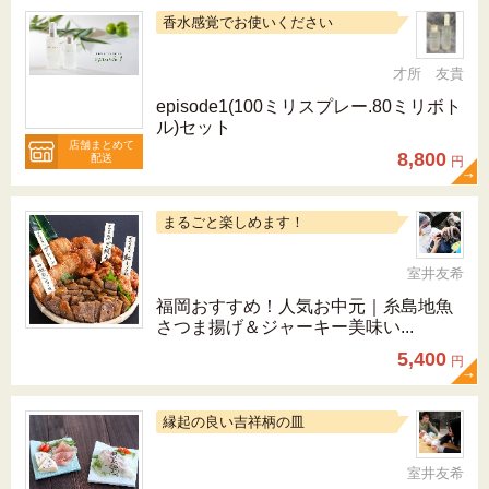
香水感覚でお使いください
才所 友貴
episode1(100ミリスプレー.80ミリボト
ル)セット
店舗まとめて
8,800
配送
円
まるごと楽しめます！
室井友希
福岡おすすめ！人気お中元｜糸島地魚
さつま揚げ＆ジャーキー美味い...
5,400
円
縁起の良い吉祥柄の皿
室井友希