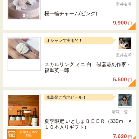
室井友希
桜一輪チャーム(ピンク)
9,900
円
オシャレで実用的！
室井友希
スカルリング ミニ 白｜磁器彫刻作家・
福重英一郎
5,500
円
糸島発ご当地ビール！
清澤 登希子
夏季限定 いとしまＢＥＥＲ（330ｍｌ×
１０本入りギフト）
店舗まとめて
7,620
配送
円