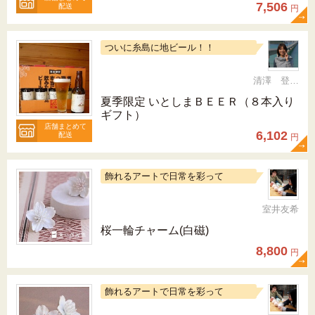
7,506
配送
円
ついに糸島に地ビール！！
清澤 登希子
夏季限定 いとしまＢＥＥＲ（８本入り
ギフト）
店舗まとめて
6,102
配送
円
飾れるアートで日常を彩って
室井友希
桜一輪チャーム(白磁)
8,800
円
飾れるアートで日常を彩って