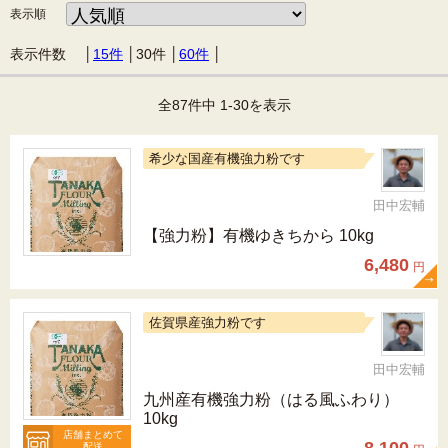
表示順
表示件数 │
15件
│
30件
│
60件
│
全87件中 1-30を表示
希少な国産有機強力粉です
田中宏輔
【強力粉】有機ゆきちから 10kg
6,480
円
佐賀県産強力粉です
田中宏輔
九州産有機強力粉（はる風ふわり）
10kg
店舗まとめて
配送