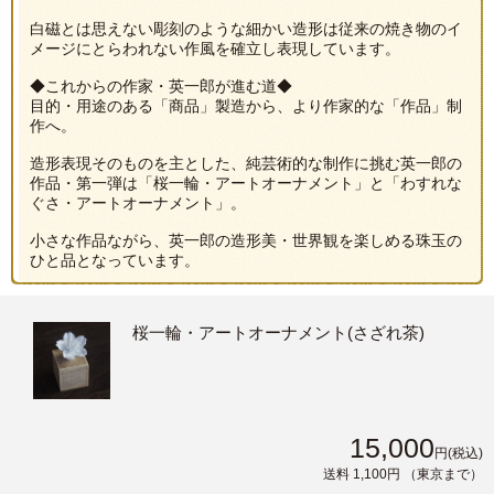
白磁とは思えない彫刻のような細かい造形は従来の焼き物のイ
メージにとらわれない作風を確立し表現しています。
◆これからの作家・英一郎が進む道◆
目的・用途のある「商品」製造から、より作家的な「作品」制
作へ。
造形表現そのものを主とした、純芸術的な制作に挑む英一郎の
作品・第一弾は「桜一輪・アートオーナメント」と「わすれな
ぐさ・アートオーナメント」。
小さな作品ながら、英一郎の造形美・世界観を楽しめる珠玉の
ひと品となっています。
桜一輪・アートオーナメント(さざれ茶)
15,000
円
(税込)
送料 1,100円
（東京まで）