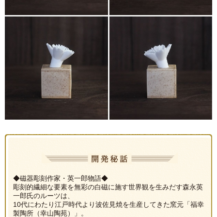
◆磁器彫刻作家・英一郎物語◆
彫刻的繊細な要素を無彩の白磁に施す世界観を生みだす森永英
一郎氏のルーツは、
10代にわたり江戸時代より波佐見焼を生産してきた窯元「福幸
製陶所（幸山陶苑）」。