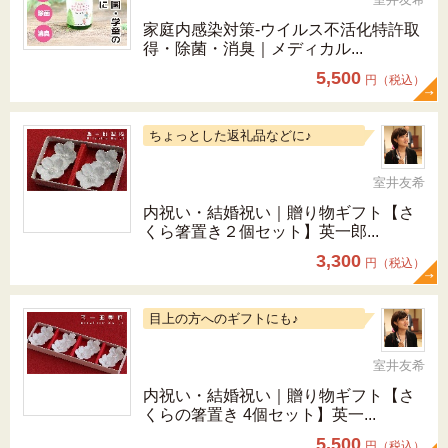
家庭内感染対策-ウイルス不活化特許取
得・除菌・消臭｜メディカル...
5,500
円（税込）
ちょっとした返礼品などに♪
室井友希
内祝い・結婚祝い｜贈り物ギフト【さ
くら箸置き２個セット】英一郎...
3,300
円（税込）
目上の方へのギフトにも♪
室井友希
内祝い・結婚祝い｜贈り物ギフト【さ
くらの箸置き 4個セット】英一...
5,500
円（税込）