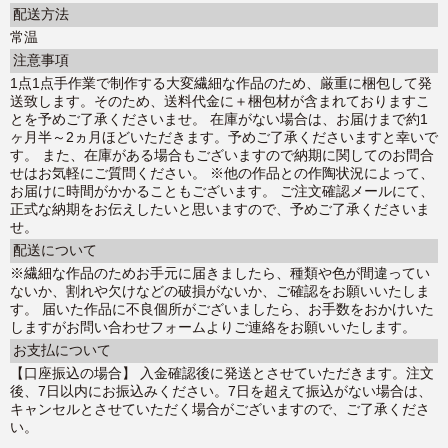
配送方法
常温
注意事項
1点1点手作業で制作する大変繊細な作品のため、厳重に梱包して発
送致します。そのため、送料代金に＋梱包材が含まれておりますこ
とを予めご了承くださいませ。 在庫がない場合は、お届けまで約1
ヶ月半～2ヵ月ほどいただきます。予めご了承くださいますと幸いで
す。 また、在庫がある場合もございますので納期に関してのお問合
せはお気軽にご質問ください。 ※他の作品との作陶状況によって、
お届けに時間がかかることもございます。 ご注文確認メールにて、
正式な納期をお伝えしたいと思いますので、予めご了承くださいま
せ。
配送について
※繊細な作品のためお手元に届きましたら、種類や色が間違ってい
ないか、割れや欠けなどの破損がないか、ご確認をお願いいたしま
す。 届いた作品に不良個所がございましたら、お手数をおかけいた
しますがお問い合わせフォームよりご連絡をお願いいたします。
お支払について
【口座振込の場合】 入金確認後に発送とさせていただきます。注文
後、7日以内にお振込みください。7日を超えて振込がない場合は、
キャンセルとさせていただく場合がございますので、ご了承くださ
い。