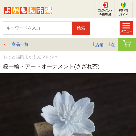
＜
商品一覧
1
1
店舗
点
もっと福岡よかもんマルシェ
桜一輪・アートオーナメント(さざれ茶)