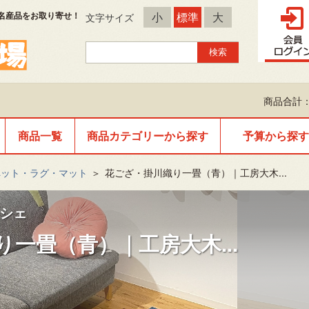
名産品をお取り寄せ！
小
標準
大
文字サイズ
商品合計：
商品一覧
商品カテゴリーから探す
予算から探す
ペット・ラグ・マット
＞
花ござ・掛川織り一畳（青）｜工房大木...
シェ
一畳（青）｜工房大木...