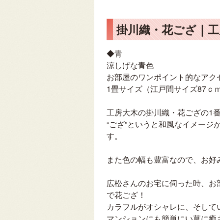
掛川織・花ござ｜
◆青
涼しげな青色
お部屋のワンポイント的なアク
1畳サイズ（江戸間サイズ87ｃｍ
工房大木の掛川織・花ござの1
“ござ”というと和風なイメー
す。
また色の幅も豊富なので、お好
広松さんのお宅に伺った時、お
で花ござ！
カラフルがオシャレに、そして
マンションにも簡単にい草に癒