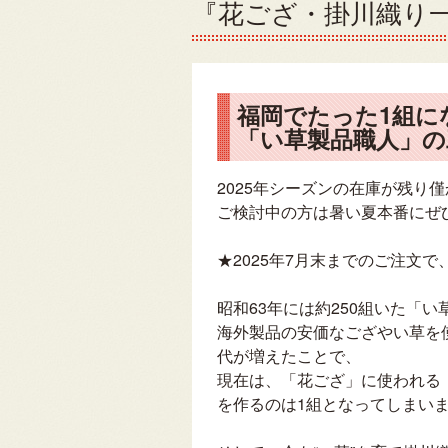
『花ござ・掛川織り一
福岡でたった1組に
「い草製品職人」の
2025年シーズンの在庫が残り
ご検討中の方は暑い夏本番にぜ
★2025年7月末までのご注文
昭和63年には約250組いた「い
海外製品の安価なござやい草を
代が増えたことで、
現在は、「花ござ」に使われる
を作るのは1組となってしまい