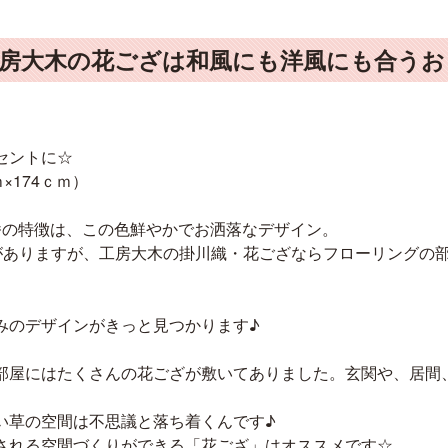
工房大木の花ござは和風にも洋風にも合う
セントに☆
×174ｃｍ）
番の特徴は、この色鮮やかでお洒落なデザイン。
ジがありますが、工房大木の掛川織・花ござならフローリングの
みのデザインがきっと見つかります♪
部屋にはたくさんの花ござが敷いてありました。玄関や、居間
い草の空間は不思議と落ち着くんです♪
される空間づくりができる「花ござ」はオススメです☆