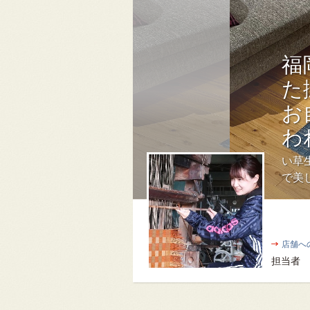
福
た
お
わ
い草
で美
店舗へ
担当者