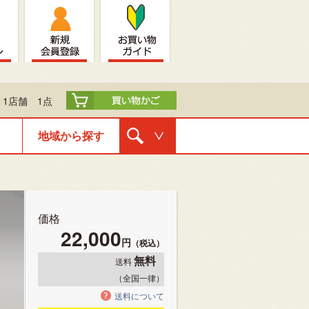
1店舗 1点
地域から探す
購入ナビゲ
ーション
価格
22,000
円
（税込）
無料
送料
（全国一律）
送料について