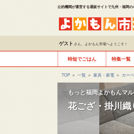
公的機関が運営する通販サイトで九州・福岡の
ゲスト
さん、よかもん市場へようこそ！
時短でごはん
特集一覧
TOP
＞
一覧
＞
家具・家電
＞
カー
もっと福岡よかもんマル
花ござ・掛川織り