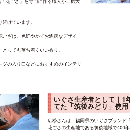
織「花ござ」を専門に作る職人が工房大
り続けています。
花ござは、色鮮やかでお洒落なデザイ
、とっても落ち着くいい香り。
ンダの入り口などにおすすめのインテリ
いぐさ生産者として｜1
てた「筑後みどり」使用
広松さんは、福岡県のいぐさブランド
花ござの生産地である筑後地域で400