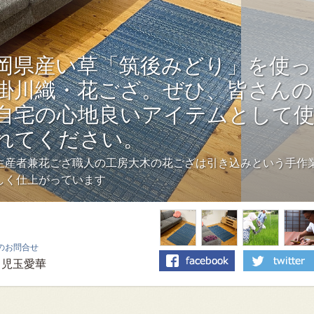
岡県産い草「筑後みどり」を使っ
掛川織・花ござ。ぜひ、皆さんの
自宅の心地良いアイテムとして
れてください。
生産者兼花ござ職人の工房大木の花ござは引き込みという手作
しく仕上がっています
のお問合せ
児玉愛華