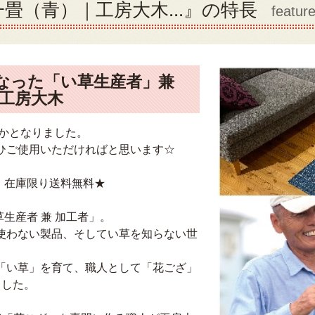
畳（青）｜工房大木...』の特長
featur
なった「い草生産者」兼
工房大木
僅かとなりました。
ひご使用いただければと思います☆
で、在庫限り送料無料★
草生産者 兼 加工者」。
使わない製品、そしてい草を知らない世
「い草」を育て、職人として「花ござ」
ました。