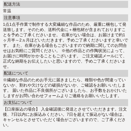
配送方法
常温
注意事項
1点1点手作業で制作する大変繊細な作品のため、厳重に梱包して発
送致します。そのため、送料代金に＋梱包材が含まれておりますこ
とを予めご了承くださいませ。 在庫がない場合は、お届けまで約1
ヶ月半～2ヵ月ほどいただきます。予めご了承くださいますと幸いで
す。 また、在庫がある場合もございますので納期に関してのお問合
せはお気軽にご質問ください。 ※他の作品との作陶状況によって、
お届けに時間がかかることもございます。 ご注文確認メールにて、
正式な納期をお伝えしたいと思いますので、予めご了承くださいま
せ。
配送について
※繊細な作品のためお手元に届きましたら、種類や色が間違ってい
ないか、割れや欠けなどの破損がないか、ご確認をお願いいたしま
す。 届いた作品に不良個所がございましたら、お手数をおかけいた
しますがお問い合わせフォームよりご連絡をお願いいたします。
お支払について
【口座振込の場合】 入金確認後に発送とさせていただきます。注文
後、7日以内にお振込みください。7日を超えて振込がない場合は、
キャンセルとさせていただく場合がございますので、ご了承くださ
い。