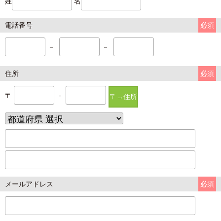
姓
名
電話番号
必須
－
－
住所
必須
〒
-
〒→住所
メールアドレス
必須