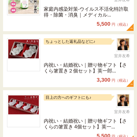
家庭内感染対策-ウイルス不活化特許取
得・除菌・消臭｜メディカル...
5,500
円（税込）
ちょっとした返礼品などに♪
室井友希
内祝い・結婚祝い｜贈り物ギフト【さ
くら箸置き２個セット】英一郎...
3,300
円（税込）
目上の方へのギフトにも♪
室井友希
内祝い・結婚祝い｜贈り物ギフト【さ
くらの箸置き 4個セット】英一...
5,500
円（税込）