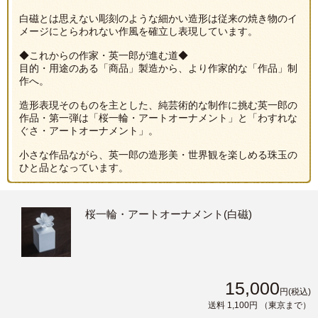
白磁とは思えない彫刻のような細かい造形は従来の焼き物のイ
メージにとらわれない作風を確立し表現しています。
◆これからの作家・英一郎が進む道◆
目的・用途のある「商品」製造から、より作家的な「作品」制
作へ。
造形表現そのものを主とした、純芸術的な制作に挑む英一郎の
作品・第一弾は「桜一輪・アートオーナメント」と「わすれな
ぐさ・アートオーナメント」。
小さな作品ながら、英一郎の造形美・世界観を楽しめる珠玉の
ひと品となっています。
桜一輪・アートオーナメント(白磁)
15,000
円
(税込)
送料 1,100円
（東京まで）