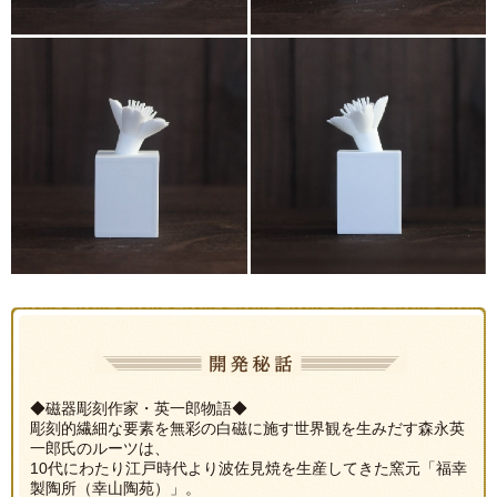
◆磁器彫刻作家・英一郎物語◆
彫刻的繊細な要素を無彩の白磁に施す世界観を生みだす森永英
一郎氏のルーツは、
10代にわたり江戸時代より波佐見焼を生産してきた窯元「福幸
製陶所（幸山陶苑）」。